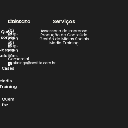
Contato
Links
Serviços
(11)
Assessoria de imprensa
Quem
5561-
Produção de Conteúdo
somos
6650
Gestão de Mídias Sociais
(11)
Media Training
5561-
Nossas
6650
-
soluções
Comercial
piratininga@scritta.com.br
Cases
Media
Training
Quem
faz